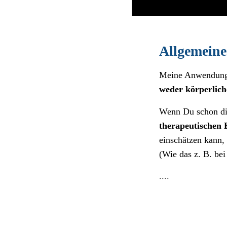
Allgemeine
Meine Anwendunge
weder körperlic
Wenn Du schon di
therapeutischen 
einschätzen kann, 
(Wie das z. B. bei
....
Meine Angebote s
Wenn Du: